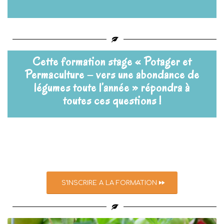
Cette formation stage « Potager et
Permaculture – vers une abondance de
légumes toute l’année » répondra à
toutes ces questions !
S’INSCRIRE A LA FORMATION