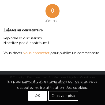
0
RÉPONSES
Laisser un commentaire
Rejoindre la discussion?
N’hésitez pas à contribuer !
Vous devez
vous connecter
pour publier un commentaire.
© Copyright Demainenmain.fr -
Mentions Légales
-
Conditions
En poursuivant votre navigation sur ce site, vous
Générales de Vente
-
Politique de Confidentialité
acceptez notre utilisation des cookies.
OK
En savoir plus